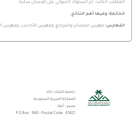
المطلب الثالث: أثر السلوك الحيواني على الإنسان سلبيًا.
الخاتمة: وفيها أهم النتائج.
الفهارس:
فهرس المصادر والمراجع, وفهرس الأحاديث, وفهرس ا
رو
جامعة الملك خالد
ال
المملكة العربية السعودية
عسير - أبها
P.O.Box : 960 - Postal Code : 61421