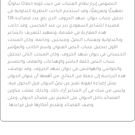
النصوص إبراز نظام العتبات من حيث كونه خطابًا تداوليًّا
تمهيديًّا وتعريفيًّا، وقد استخدم الباحث النظرية التداولية في
تحليل عتبات ديوان: شهد الحروف، الذي بلغ عدد قصائده 136
قصيدة للشاعر السعودي بدر بن عبد المحسن، وقد جاءت
هذه المقاربة في مقدمة، وتمهيد للتعريف بالشاعر
وبالتداولية وبعتبات النصّ، ومبحثين، وخاتمة، وكان المبحث
الأول لتحليل عتبات النص العنوان واسم الكاتب والمؤشر
الجنساني في ديوان شهد الحروف، وكان المبحث الثاني لتحليل
عتبات النص كلمة الناشر والإهداءات والغلاف والتصدير
والحواشي والهوامش في ديوان شهد الحروف، وقد توصلت
هذه الدراسة إلى جملة من النتائج، من أهمها أن عنوان الديوان
يمثل إضاءة
لغوية
تعبر
عن
نصّ الديوان
قبل
الدخول
فيه،
وليس
من
شك
في
أن
الشاعر أراد ذلك، وكذلك عملت عناوين
القصائد داخل الديوان على التمييز بين قصائد الديوان، وعلى
وصف القصائد وتقديم أفكارها قبل قراءتها.