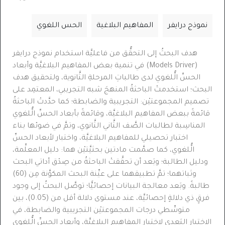
نموذج درايفر
المفاهيم البلاغية
الحس اللغوي
هدف البحثُ إلى التحقُّق من
فاعليَّة استخدام نموذج درايفر
(
Driver
Models
)
في تنمية بعض المفاهيم البلاغيَّة وأبعاد
الحسِّ الُّلغوي لدى طالباتِ المرحلةِ الثَّانوية
، ولتحقيق هدف
البحث؛ استخدمتْ الباحثةُ المنهجَ شبه التجريبي، المعتمِد على
تصميم المجموعتيْن: التجريبية والضابطة؛ كما حدَّدتْ الباحثةُ
قائمةً ببعض المفاهيم البلاغيَّة، وقائمةً بأبعاد الحسِّ الُّلغوي
المناسِبة لطالبات الصَّف الثَّاني الثَّانوي، وتمَّ في ضوئها بناء
اختبار تحصيلي للمفاهيم البلاغيَّة، واختبار لأبعاد الحسِّ
الُّلغوي، كما صمَّمت مادتين بحثيَّتيْن هما: دليل المعلِّمة،
ودليل الطالبة؛ وبَعد أن تحقَّقتْ الباحثةُ من صِدْق أداتي البحث
وثباتهما؛ تمَّ تطبيقهما على عيِّنة البحث المكوَّنة مِن (60)
طالبةً. وبَعد معالجة البيانات إحصائيًّا؛ توصَّل البحثُ إلى وجود
فرقٍ ذي دلالةٍ إحصائيَّة، عند مستوى دلالة أقل من (0.05)، بين
متوسِّطي درجات المجموعتيْن التجريبية والضابطة، في
الاختبار البَعدي لاختبار المفاهيم البلاغيَّة، وأبعاد الحسِّ الُّلغوي