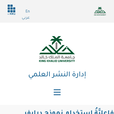
تجاوز
Header
إلى
En
services
المحتوى
عربي
الرئيسي
إدارة النشر العلمي
فاعليَّةُ استخدام نموذج درايفر