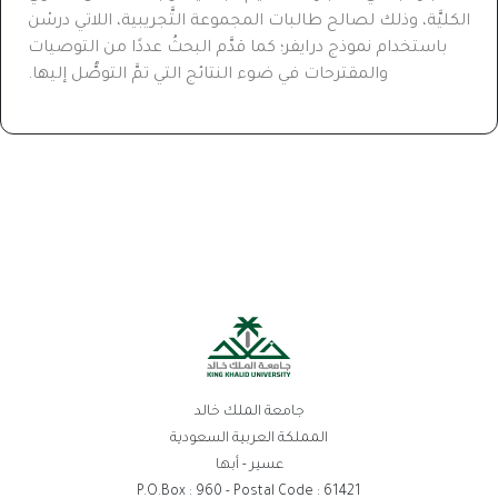
الكليَّة، وذلك لصالح طالبات المجموعة التَّجريبية، اللاتي درسْن
باستخدام نموذج درايفر؛ كما قدَّم البحثُ عددًا من التوصيات
والمقترحات في ضوء النتائج التي تمَّ التوصُّل إليها.
جامعة الملك خالد
المملكة العربية السعودية
عسير - أبها
P.O.Box : 960 - Postal Code : 61421