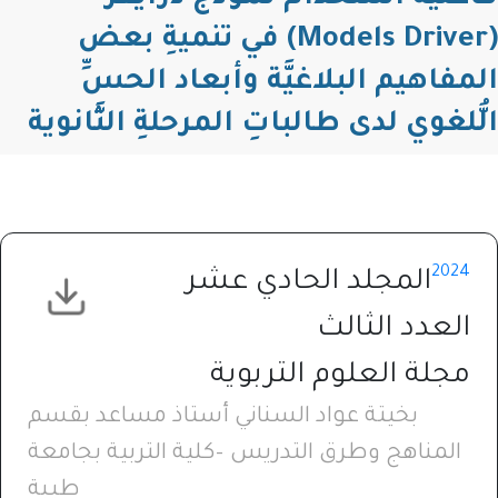
(Models Driver) في تنميةِ بعض
المفاهيم البلاغيَّة وأبعاد الحسِّ
الُّلغوي لدى طالباتِ المرحلةِ الثَّانوية
2024
المجلد الحادي عشر
العدد الثالث
مجلة العلوم التربوية
بخيتة عواد السناني أستاذ مساعد بقسم
المناهج وطرق التدريس –كلية التربية بجامعة
طيبة